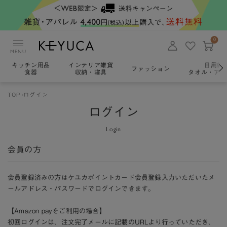
0
MENU
キッチン用品
インテリア雑貨
日用雑
ファッション
食器
収納・寝具
タオル・アロ
TOP
ログイン
ログイン
Login
会員の方
会員登録済みの方はケユカポイントカード会員登録入力いただいたメ
ールアドレス・パスワードでログインできます。
【Amazon payをご利用の場合】
初回ログインは、注文完了メールに記載のURLより行っていただき、