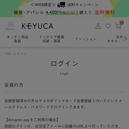
0
MENU
キッチン用品
インテリア雑貨
日用雑
ファッション
食器
収納・寝具
タオル・アロ
TOP
ログイン
ログイン
Login
会員の方
会員登録済みの方はケユカポイントカード会員登録入力いただいたメ
ールアドレス・パスワードでログインできます。
【Amazon payをご利用の場合】
初回ログインは、注文完了メールに記載のURLより行っていただき、