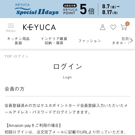
0
MENU
キッチン用品
インテリア雑貨
日用雑
ファッション
食器
収納・寝具
タオル・アロ
TOP
ログイン
ログイン
Login
会員の方
会員登録済みの方はケユカポイントカード会員登録入力いただいたメ
ールアドレス・パスワードでログインできます。
【Amazon payをご利用の場合】
初回ログインは、注文完了メールに記載のURLより行っていただき、