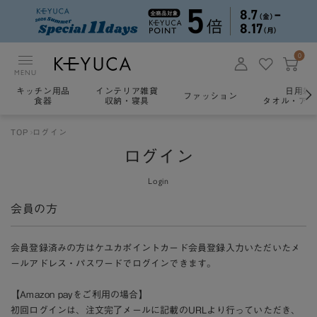
0
MENU
キッチン用品
インテリア雑貨
日用雑
ファッション
食器
収納・寝具
タオル・アロ
TOP
ログイン
ログイン
Login
会員の方
会員登録済みの方はケユカポイントカード会員登録入力いただいたメ
ールアドレス・パスワードでログインできます。
【Amazon payをご利用の場合】
初回ログインは、注文完了メールに記載のURLより行っていただき、