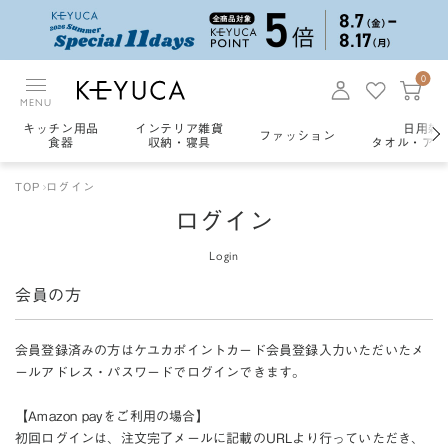
0
MENU
キッチン用品
インテリア雑貨
日用雑
ファッション
食器
収納・寝具
タオル・アロ
TOP
ログイン
ログイン
Login
会員の方
会員登録済みの方はケユカポイントカード会員登録入力いただいたメ
ールアドレス・パスワードでログインできます。
【Amazon payをご利用の場合】
初回ログインは、注文完了メールに記載のURLより行っていただき、