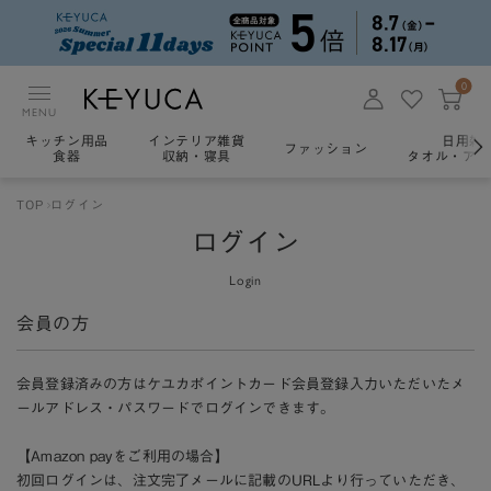
0
MENU
キッチン用品
インテリア雑貨
日用雑
ファッション
食器
収納・寝具
タオル・アロ
TOP
ログイン
ログイン
Login
会員の方
会員登録済みの方はケユカポイントカード会員登録入力いただいたメ
ールアドレス・パスワードでログインできます。
【Amazon payをご利用の場合】
初回ログインは、注文完了メールに記載のURLより行っていただき、