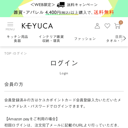
0
MENU
キッチン用品
インテリア雑貨
日用雑
ファッション
食器
収納・寝具
タオル・アロ
TOP
ログイン
ログイン
Login
会員の方
会員登録済みの方はケユカポイントカード会員登録入力いただいたメ
ールアドレス・パスワードでログインできます。
【Amazon payをご利用の場合】
初回ログインは、注文完了メールに記載のURLより行っていただき、