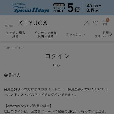
0
MENU
キッチン用品
インテリア雑貨
日用雑
ファッション
食器
収納・寝具
タオル・アロ
TOP
ログイン
ログイン
Login
会員の方
会員登録済みの方はケユカポイントカード会員登録入力いただいたメ
ールアドレス・パスワードでログインできます。
【Amazon payをご利用の場合】
初回ログインは、注文完了メールに記載のURLより行っていただき、