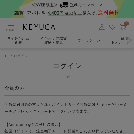
0
MENU
キッチン用品
インテリア雑貨
日用雑
ファッション
食器
収納・寝具
タオル・アロ
TOP
ログイン
ログイン
Login
会員の方
会員登録済みの方はケユカポイントカード会員登録入力いただいたメ
ールアドレス・パスワードでログインできます。
【Amazon payをご利用の場合】
初回ログインは、注文完了メールに記載のURLより行っていただき、