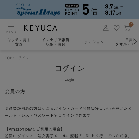
0
MENU
キッチン用品
インテリア雑貨
日用雑
ファッション
食器
収納・寝具
タオル・アロ
TOP
ログイン
ログイン
Login
会員の方
会員登録済みの方はケユカポイントカード会員登録入力いただいたメ
ールアドレス・パスワードでログインできます。
【Amazon payをご利用の場合】
初回ログインは、注文完了メールに記載のURLより行っていただき、