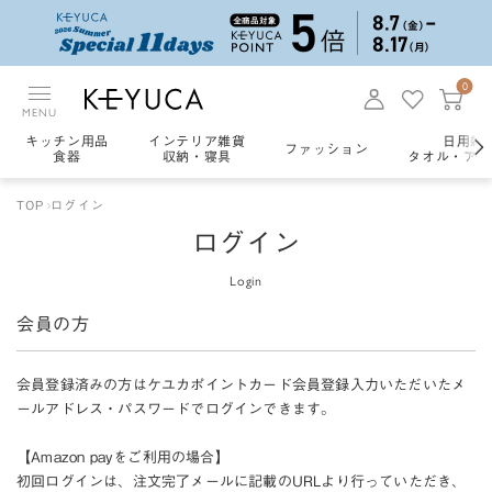
0
MENU
キッチン用品
インテリア雑貨
日用雑
ファッション
食器
収納・寝具
タオル・アロ
TOP
ログイン
ログイン
Login
会員の方
会員登録済みの方はケユカポイントカード会員登録入力いただいたメ
ールアドレス・パスワードでログインできます。
【Amazon payをご利用の場合】
初回ログインは、注文完了メールに記載のURLより行っていただき、