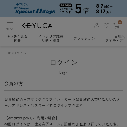
0
MENU
キッチン用品
インテリア雑貨
日用雑
ファッション
食器
収納・寝具
タオル・アロ
TOP
ログイン
ログイン
Login
会員の方
会員登録済みの方はケユカポイントカード会員登録入力いただいたメ
ールアドレス・パスワードでログインできます。
【Amazon payをご利用の場合】
初回ログインは、注文完了メールに記載のURLより行っていただき、