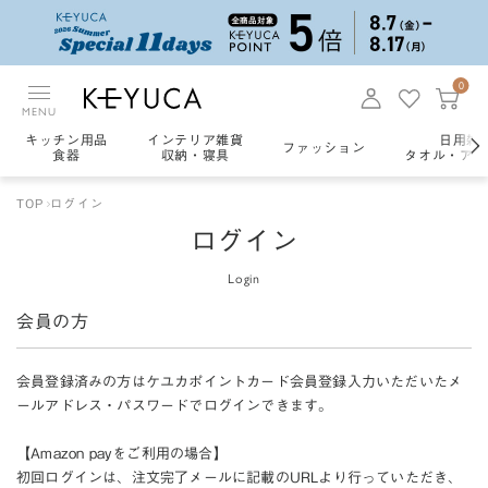
0
MENU
キッチン用品
インテリア雑貨
日用雑
ファッション
食器
収納・寝具
タオル・アロ
TOP
ログイン
ログイン
Login
会員の方
会員登録済みの方はケユカポイントカード会員登録入力いただいたメ
ールアドレス・パスワードでログインできます。
【Amazon payをご利用の場合】
初回ログインは、注文完了メールに記載のURLより行っていただき、