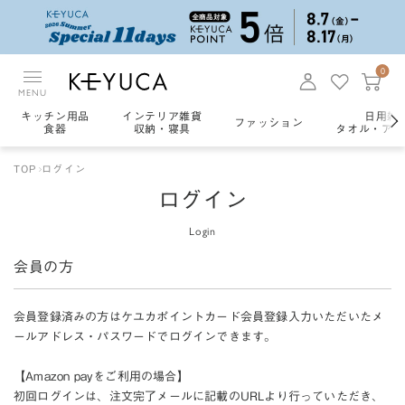
0
MENU
キッチン用品
インテリア雑貨
日用雑
ファッション
食器
収納・寝具
タオル・アロ
TOP
ログイン
ログイン
Login
会員の方
会員登録済みの方はケユカポイントカード会員登録入力いただいたメ
ールアドレス・パスワードでログインできます。
【Amazon payをご利用の場合】
初回ログインは、注文完了メールに記載のURLより行っていただき、