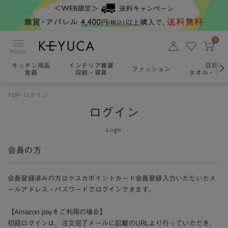
0
MENU
キッチン用品
インテリア雑貨
日用雑
ファッション
食器
収納・寝具
タオル・アロ
TOP
ログイン
ログイン
Login
会員の方
会員登録済みの方はケユカポイントカード会員登録入力いただいたメ
ールアドレス・パスワードでログインできます。
【Amazon payをご利用の場合】
初回ログインは、注文完了メールに記載のURLより行っていただき、