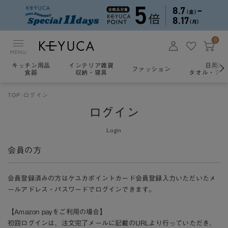
0
MENU
キッチン用品
インテリア雑貨
日用雑
ファッション
食器
収納・寝具
タオル・アロ
TOP
ログイン
ログイン
Login
会員の方
会員登録済みの方はケユカポイントカード会員登録入力いただいたメ
ールアドレス・パスワードでログインできます。
【Amazon payをご利用の場合】
初回ログインは、注文完了メールに記載のURLより行っていただき、