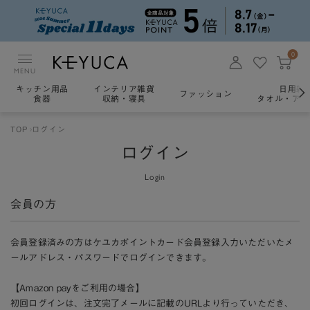
0
MENU
キッチン用品
インテリア雑貨
日用雑
ファッション
食器
収納・寝具
タオル・アロ
TOP
ログイン
ログイン
Login
会員の方
会員登録済みの方はケユカポイントカード会員登録入力いただいたメ
ールアドレス・パスワードでログインできます。
【Amazon payをご利用の場合】
初回ログインは、注文完了メールに記載のURLより行っていただき、