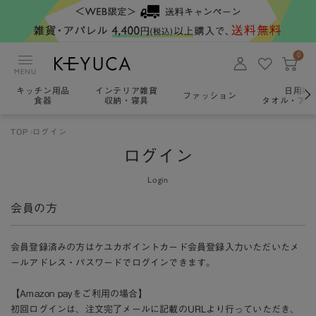
0
MENU
キッチン用品
インテリア雑貨
日用雑
ファッション
食器
収納・寝具
タオル・アロ
TOP
ログイン
ログイン
Login
会員の方
会員登録済みの方はケユカポイントカード会員登録入力いただいたメ
ールアドレス・パスワードでログインできます。
【Amazon payをご利用の場合】
初回ログインは、注文完了メールに記載のURLより行っていただき、