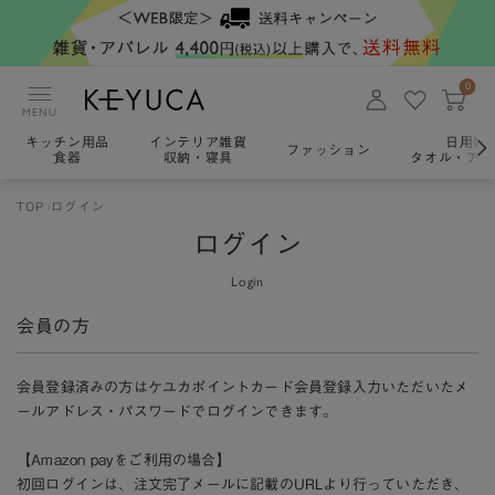
0
MENU
キッチン用品
インテリア雑貨
日用雑
ファッション
食器
収納・寝具
タオル・アロ
TOP
ログイン
ログイン
Login
会員の方
会員登録済みの方はケユカポイントカード会員登録入力いただいたメ
ールアドレス・パスワードでログインできます。
【Amazon payをご利用の場合】
初回ログインは、注文完了メールに記載のURLより行っていただき、