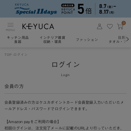
0
MENU
キッチン用品
インテリア雑貨
日用雑
ファッション
食器
収納・寝具
タオル・アロ
TOP
ログイン
ログイン
Login
会員の方
会員登録済みの方はケユカポイントカード会員登録入力いただいたメ
ールアドレス・パスワードでログインできます。
【Amazon payをご利用の場合】
初回ログインは、注文完了メールに記載のURLより行っていただき、