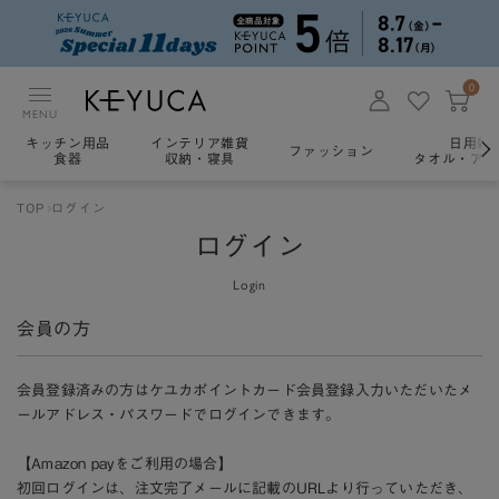
0
MENU
キッチン用品
インテリア雑貨
日用雑
ファッション
食器
収納・寝具
タオル・アロ
TOP
ログイン
ログイン
Login
会員の方
会員登録済みの方はケユカポイントカード会員登録入力いただいたメ
ールアドレス・パスワードでログインできます。
【Amazon payをご利用の場合】
初回ログインは、注文完了メールに記載のURLより行っていただき、