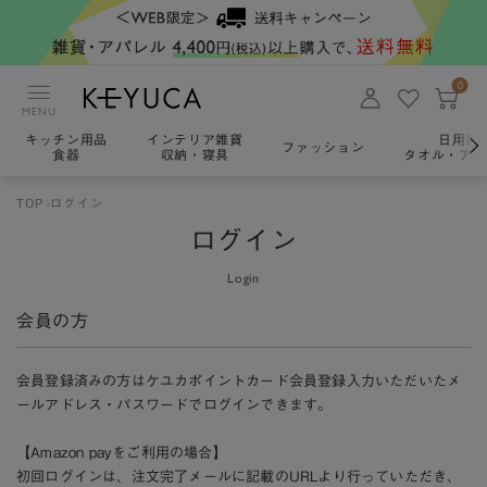
0
MENU
キッチン用品
インテリア雑貨
日用雑
ファッション
食器
収納・寝具
タオル・アロ
TOP
ログイン
ログイン
Login
会員の方
会員登録済みの方はケユカポイントカード会員登録入力いただいたメ
ールアドレス・パスワードでログインできます。
【Amazon payをご利用の場合】
初回ログインは、注文完了メールに記載のURLより行っていただき、