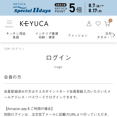
0
MENU
キッチン用品
インテリア雑貨
日用雑
ファッション
食器
収納・寝具
タオル・アロ
TOP
ログイン
ログイン
Login
会員の方
会員登録済みの方はケユカポイントカード会員登録入力いただいたメ
ールアドレス・パスワードでログインできます。
【Amazon payをご利用の場合】
初回ログインは、注文完了メールに記載のURLより行っていただき、