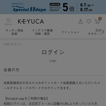
0
MENU
キッチン用品
インテリア雑貨
日用雑
ファッション
食器
収納・寝具
タオル・アロ
TOP
ログイン
ログイン
Login
会員の方
会員登録済みの方はケユカポイントカード会員登録入力いただいたメ
ールアドレス・パスワードでログインできます。
【Amazon payをご利用の場合】
初回ログインは、注文完了メールに記載のURLより行っていただき、