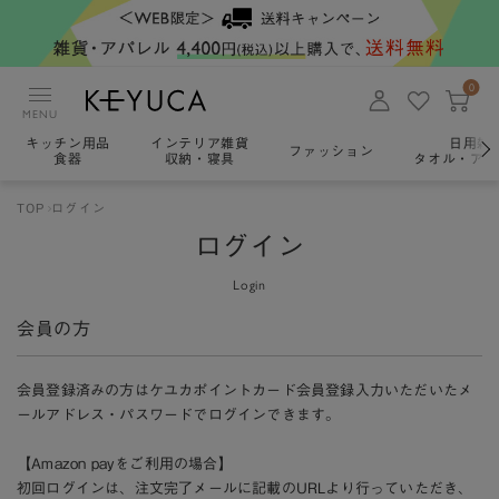
0
MENU
キッチン用品
インテリア雑貨
日用雑
ファッション
食器
収納・寝具
タオル・アロ
TOP
ログイン
ログイン
Login
会員の方
会員登録済みの方はケユカポイントカード会員登録入力いただいたメ
ールアドレス・パスワードでログインできます。
【Amazon payをご利用の場合】
初回ログインは、注文完了メールに記載のURLより行っていただき、