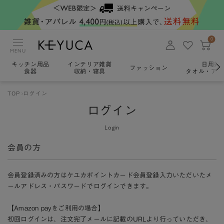
0
MENU
キッチン用品
インテリア雑貨
日用雑
ファッション
食器
収納・寝具
タオル・アロ
TOP
ログイン
ログイン
Login
会員の方
会員登録済みの方はケユカポイントカード会員登録入力いただいたメ
ールアドレス・パスワードでログインできます。
【Amazon payをご利用の場合】
初回ログインは、注文完了メールに記載のURLより行っていただき、