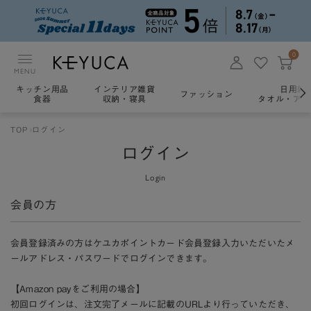
0
MENU
キッチン用品
インテリア雑貨
日用雑
ファッション
食器
収納・寝具
タオル・アロ
TOP
ログイン
ログイン
Login
会員の方
会員登録済みの方はケユカポイントカード会員登録入力いただいたメ
ールアドレス・パスワードでログインできます。
【Amazon payをご利用の場合】
初回ログインは、注文完了メールに記載のURLより行っていただき、