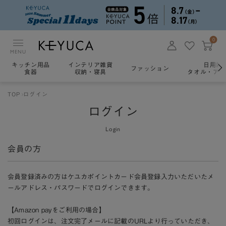
0
MENU
キッチン用品
インテリア雑貨
日用雑
ファッション
食器
収納・寝具
タオル・アロ
TOP
ログイン
ログイン
Login
会員の方
会員登録済みの方はケユカポイントカード会員登録入力いただいたメ
ールアドレス・パスワードでログインできます。
【Amazon payをご利用の場合】
初回ログインは、注文完了メールに記載のURLより行っていただき、