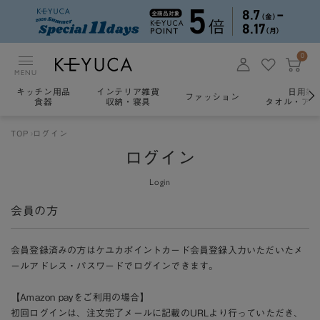
0
MENU
キッチン用品
インテリア雑貨
日用雑
ファッション
食器
収納・寝具
タオル・アロ
TOP
ログイン
ログイン
Login
会員の方
会員登録済みの方はケユカポイントカード会員登録入力いただいたメ
ールアドレス・パスワードでログインできます。
【Amazon payをご利用の場合】
初回ログインは、注文完了メールに記載のURLより行っていただき、