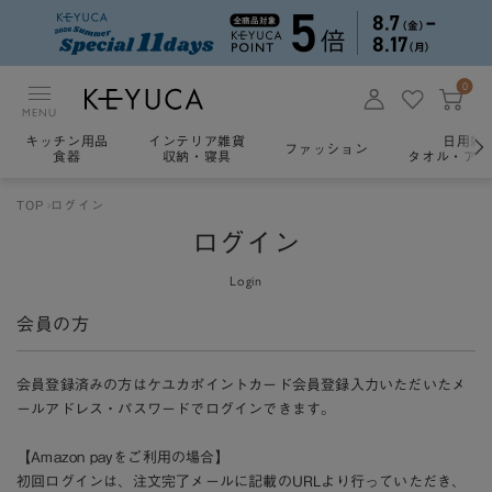
0
MENU
キッチン用品
インテリア雑貨
日用雑
ファッション
食器
収納・寝具
タオル・アロ
TOP
ログイン
ログイン
Login
会員の方
会員登録済みの方はケユカポイントカード会員登録入力いただいたメ
ールアドレス・パスワードでログインできます。
【Amazon payをご利用の場合】
初回ログインは、注文完了メールに記載のURLより行っていただき、