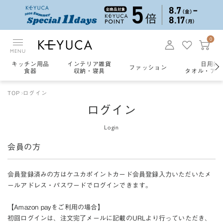
0
MENU
キッチン用品
インテリア雑貨
日用雑
ファッション
食器
収納・寝具
タオル・アロ
TOP
ログイン
ログイン
Login
会員の方
会員登録済みの方はケユカポイントカード会員登録入力いただいたメ
ールアドレス・パスワードでログインできます。
【Amazon payをご利用の場合】
初回ログインは、注文完了メールに記載のURLより行っていただき、