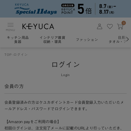
0
MENU
キッチン用品
インテリア雑貨
日用雑
ファッション
食器
収納・寝具
タオル・アロ
TOP
ログイン
ログイン
Login
会員の方
会員登録済みの方はケユカポイントカード会員登録入力いただいたメ
ールアドレス・パスワードでログインできます。
【Amazon payをご利用の場合】
初回ログインは、注文完了メールに記載のURLより行っていただき、