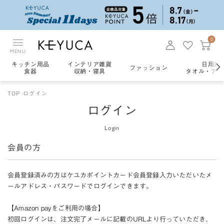
0
MENU
キッチン用品
インテリア雑貨
日用雑
ファッション
食器
収納・寝具
タオル・アロ
TOP
ログイン
ログイン
Login
会員の方
会員登録済みの方はケユカポイントカード会員登録入力いただいたメ
ールアドレス・パスワードでログインできます。
【Amazon payをご利用の場合】
初回ログインは、注文完了メールに記載のURLより行っていただき、