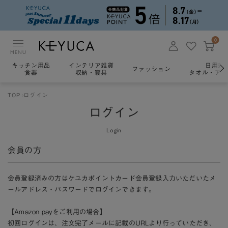
0
MENU
キッチン用品
インテリア雑貨
日用雑
ファッション
食器
収納・寝具
タオル・アロ
TOP
ログイン
ログイン
Login
会員の方
会員登録済みの方はケユカポイントカード会員登録入力いただいたメ
ールアドレス・パスワードでログインできます。
【Amazon payをご利用の場合】
初回ログインは、注文完了メールに記載のURLより行っていただき、