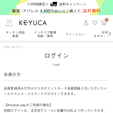
0
MENU
キッチン用品
インテリア雑貨
日用雑
ファッション
食器
収納・寝具
タオル・アロ
TOP
ログイン
ログイン
Login
会員の方
会員登録済みの方はケユカポイントカード会員登録入力いただいたメ
ールアドレス・パスワードでログインできます。
【Amazon payをご利用の場合】
初回ログインは、注文完了メールに記載のURLより行っていただき、