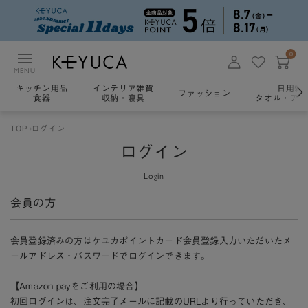
0
MENU
キッチン用品
インテリア雑貨
日用雑
ファッション
食器
収納・寝具
タオル・アロ
TOP
ログイン
ログイン
Login
会員の方
会員登録済みの方はケユカポイントカード会員登録入力いただいたメ
ールアドレス・パスワードでログインできます。
【Amazon payをご利用の場合】
初回ログインは、注文完了メールに記載のURLより行っていただき、