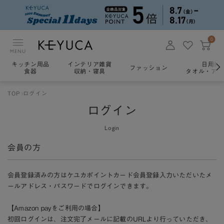
0
MENU
キッチン用品
インテリア雑貨
日用雑
ファッション
食器
収納・寝具
タオル・アロ
TOP
ログイン
ログイン
Login
会員の方
会員登録済みの方はケユカポイントカード会員登録入力いただいたメ
ールアドレス・パスワードでログインできます。
【Amazon payをご利用の場合】
初回ログインは、注文完了メールに記載のURLより行っていただき、