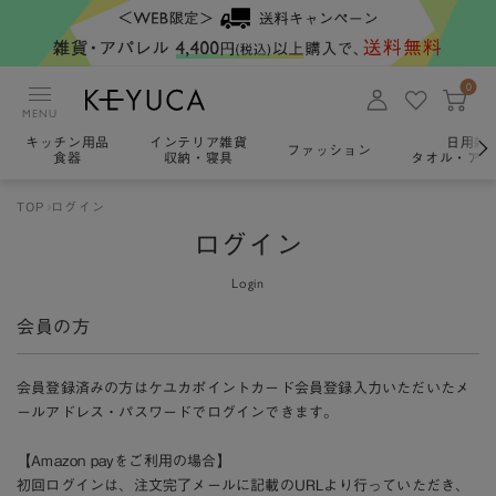
0
MENU
キッチン用品
インテリア雑貨
日用雑
ファッション
食器
収納・寝具
タオル・アロ
TOP
ログイン
ログイン
Login
会員の方
会員登録済みの方はケユカポイントカード会員登録入力いただいたメ
ールアドレス・パスワードでログインできます。
【Amazon payをご利用の場合】
初回ログインは、注文完了メールに記載のURLより行っていただき、