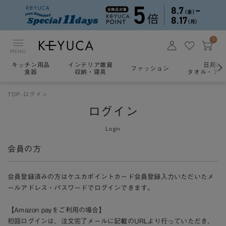
0
MENU
キッチン用品
インテリア雑貨
日用雑
ファッション
食器
収納・寝具
タオル・アロ
TOP
ログイン
ログイン
Login
会員の方
会員登録済みの方はケユカポイントカード会員登録入力いただいたメ
ールアドレス・パスワードでログインできます。
【Amazon payをご利用の場合】
初回ログインは、注文完了メールに記載のURLより行っていただき、