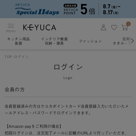
0
MENU
キッチン用品
インテリア雑貨
日用雑
ファッション
食器
収納・寝具
タオル・アロ
TOP
ログイン
ログイン
Login
会員の方
会員登録済みの方はケユカポイントカード会員登録入力いただいたメ
ールアドレス・パスワードでログインできます。
【Amazon payをご利用の場合】
初回ログインは、注文完了メールに記載のURLより行っていただき、