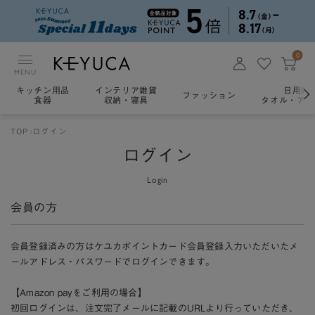
0
MENU
キッチン用品
インテリア雑貨
日用雑
ファッション
食器
収納・寝具
タオル・アロ
TOP
ログイン
ログイン
Login
会員の方
会員登録済みの方はケユカポイントカード会員登録入力いただいたメ
ールアドレス・パスワードでログインできます。
【Amazon payをご利用の場合】
初回ログインは、注文完了メールに記載のURLより行っていただき、