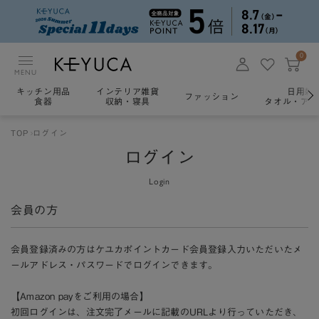
0
MENU
キッチン用品
インテリア雑貨
日用雑
ファッション
食器
収納・寝具
タオル・アロ
TOP
ログイン
ログイン
Login
会員の方
会員登録済みの方はケユカポイントカード会員登録入力いただいたメ
ールアドレス・パスワードでログインできます。
【Amazon payをご利用の場合】
初回ログインは、注文完了メールに記載のURLより行っていただき、