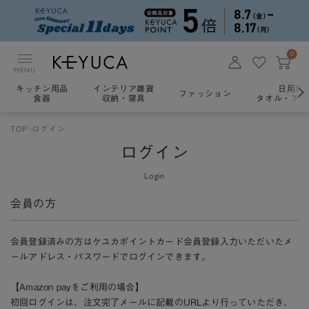
0
MENU
キッチン用品
インテリア雑貨
日用雑
ファッション
食器
収納・寝具
タオル・アロ
TOP
ログイン
ログイン
Login
会員の方
会員登録済みの方はケユカポイントカード会員登録入力いただいたメ
ールアドレス・パスワードでログインできます。
【Amazon payをご利用の場合】
初回ログインは、注文完了メールに記載のURLより行っていただき、