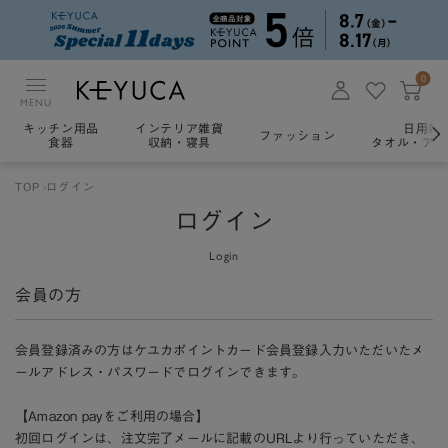
0
MENU
キッチン用品
インテリア雑貨
日用雑
ファッション
食器
収納・寝具
タオル・アロ
TOP
ログイン
ログイン
Login
会員の方
会員登録済みの方はケユカポイントカード会員登録入力いただいたメ
ールアドレス・パスワードでログインできます。
【Amazon payをご利用の場合】
初回ログインは、注文完了メールに記載のURLより行っていただき、