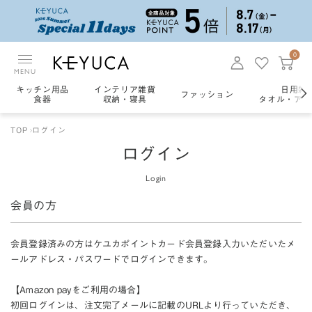
0
MENU
キッチン用品
インテリア雑貨
日用雑
ファッション
食器
収納・寝具
タオル・アロ
TOP
ログイン
ログイン
Login
会員の方
会員登録済みの方はケユカポイントカード会員登録入力いただいたメ
ールアドレス・パスワードでログインできます。
【Amazon payをご利用の場合】
初回ログインは、注文完了メールに記載のURLより行っていただき、