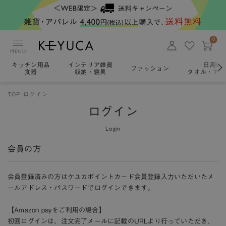
0
MENU
キッチン用品
インテリア雑貨
日用雑
ファッション
食器
収納・寝具
タオル・アロ
TOP
ログイン
ログイン
Login
会員の方
会員登録済みの方はケユカポイントカード会員登録入力いただいたメ
ールアドレス・パスワードでログインできます。
【Amazon payをご利用の場合】
初回ログインは、注文完了メールに記載のURLより行っていただき、