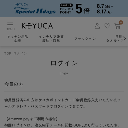
0
MENU
キッチン用品
インテリア雑貨
日用雑
ファッション
食器
収納・寝具
タオル・アロ
TOP
ログイン
ログイン
Login
会員の方
会員登録済みの方はケユカポイントカード会員登録入力いただいたメ
ールアドレス・パスワードでログインできます。
【Amazon payをご利用の場合】
初回ログインは、注文完了メールに記載のURLより行っていただき、