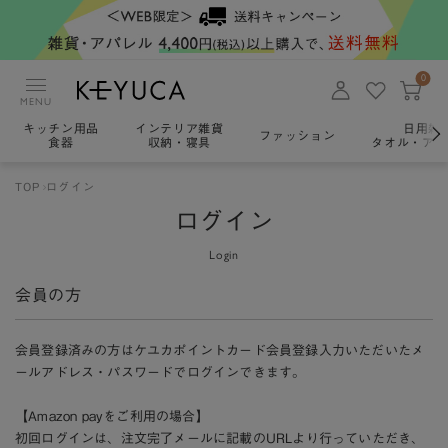
0
MENU
キッチン用品
インテリア雑貨
日用雑
ファッション
食器
収納・寝具
タオル・アロ
TOP
ログイン
ログイン
Login
会員の方
会員登録済みの方はケユカポイントカード会員登録入力いただいたメ
ールアドレス・パスワードでログインできます。
【Amazon payをご利用の場合】
初回ログインは、注文完了メールに記載のURLより行っていただき、