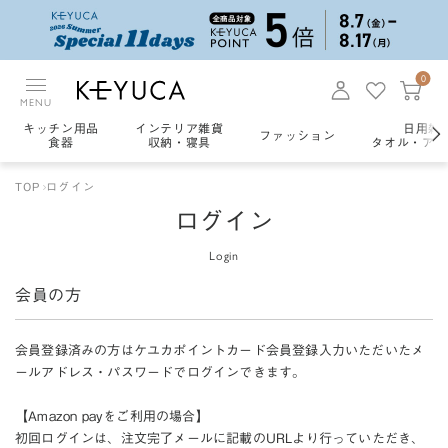
0
MENU
キッチン用品
インテリア雑貨
日用雑
ファッション
食器
収納・寝具
タオル・アロ
TOP
ログイン
ログイン
Login
会員の方
会員登録済みの方はケユカポイントカード会員登録入力いただいたメ
ールアドレス・パスワードでログインできます。
【Amazon payをご利用の場合】
初回ログインは、注文完了メールに記載のURLより行っていただき、