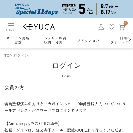
0
MENU
キッチン用品
インテリア雑貨
日用雑
ファッション
食器
収納・寝具
タオル・アロ
TOP
ログイン
ログイン
Login
会員の方
会員登録済みの方はケユカポイントカード会員登録入力いただいたメ
ールアドレス・パスワードでログインできます。
【Amazon payをご利用の場合】
初回ログインは、注文完了メールに記載のURLより行っていただき、